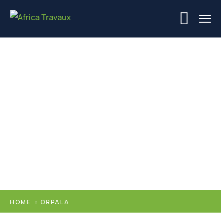
Orpala
HOME
ORPALA